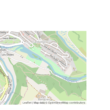
| Map data ©
Leaflet
OpenStreetMap contributors