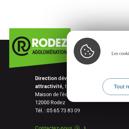
Les cooki
Direction développement économique,
attractivité,
transition numérique.
Tout r
Maison de l'économie - 17 rue Aristide Br
12000 Rodez
Tél. : 05 65 73 83 09
Contactez-nous