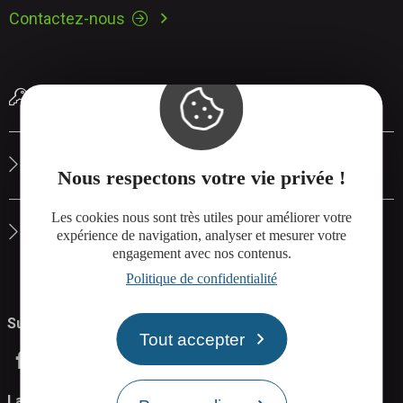
Contactez-nous
Réserver une salle de réunion
Le site de Rodez Agglo
Nous respectons votre vie privée !
Les cookies nous sont très utiles pour améliorer votre
La carte interactive de Rodez Agglo
expérience de navigation, analyser et mesurer votre
engagement avec nos contenus.
Politique de confidentialité
Suivez-nous
Tout accepter
La Newsletter