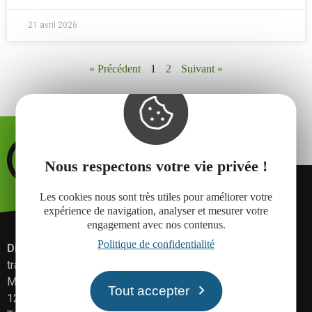
21 avril 2026
« Précédent
1
2
Suivant »
Nous respectons votre vie privée !
Les cookies nous sont très utiles pour améliorer votre
expérience de navigation, analyser et mesurer votre
engagement avec nos contenus.
Politique de confidentialité
Direction développement économique, attractivité,
transition numérique.
Maison de l'économie - 17 rue Aristide Briand
Tout accepter
12000 Rodez