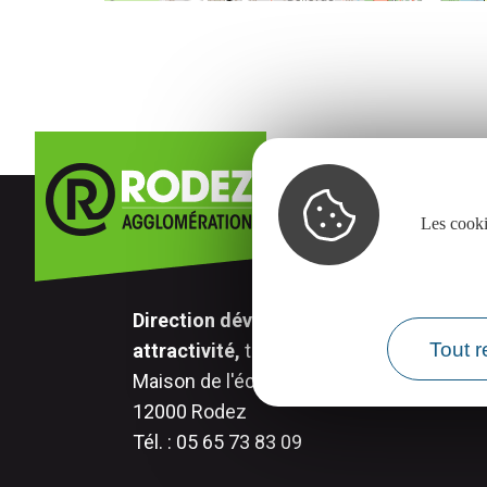
Les cooki
Direction développement économique,
Tout r
attractivité,
transition numérique.
Maison de l'économie - 17 rue Aristide Br
12000 Rodez
Tél. : 05 65 73 83 09