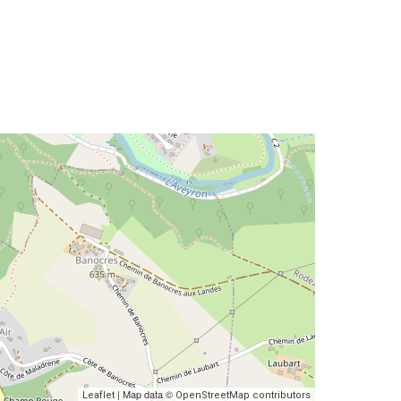
| Map data ©
Leaflet
OpenStreetMap contributors