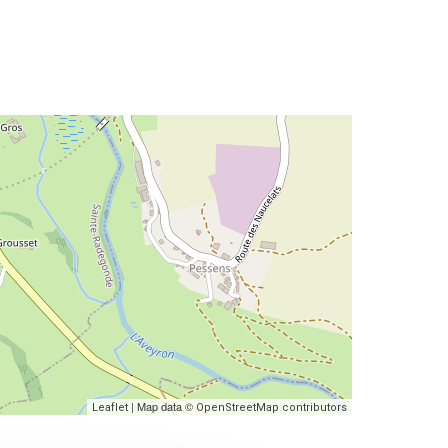
| Map data ©
Leaflet
OpenStreetMap contributors