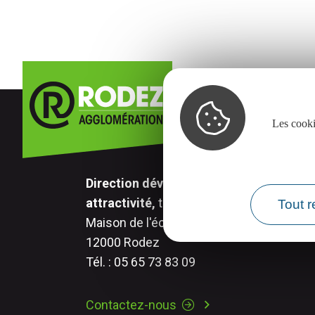
Les cooki
Direction développement économique,
attractivité,
transition numérique.
Tout r
Maison de l'économie - 17 rue Aristide Br
12000 Rodez
Tél. : 05 65 73 83 09
Contactez-nous