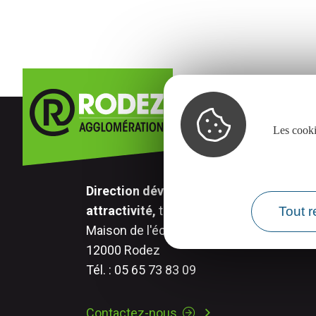
Les cooki
Direction développement économique,
attractivité,
transition numérique.
Tout r
Maison de l'économie - 17 rue Aristide Br
12000 Rodez
Tél. : 05 65 73 83 09
Contactez-nous