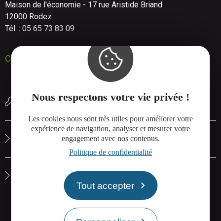
Maison de l'économie - 17 rue Aristide Briand
12000 Rodez
Tél. : 05 65 73 83 09
Contactez-nous
Nous respectons votre vie privée !
Réserver une salle de réunion
Les cookies nous sont très utiles pour améliorer votre
expérience de navigation, analyser et mesurer votre
Le site de Rodez Agglo
engagement avec nos contenus.
Politique de confidentialité
La carte interactive de Rodez Agglo
Tout accepter