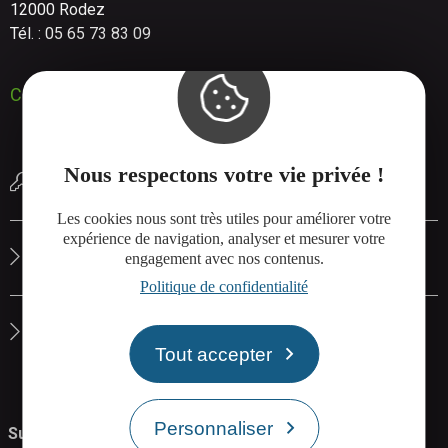
12000 Rodez
Tél. : 05 65 73 83 09
Contactez-nous
Nous respectons votre vie privée !
Réserver une salle de réunion
Les cookies nous sont très utiles pour améliorer votre
expérience de navigation, analyser et mesurer votre
Le site de Rodez Agglo
engagement avec nos contenus.
Politique de confidentialité
La carte interactive de Rodez Agglo
Tout accepter
Personnaliser
Suivez-nous