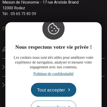
Maison de l'économie - 17 rue Aristide Briand
12000 Rodez
Tél. : 05 65 73 83 09
Contactez-nous
Nous respectons votre vie privée !
Réserver une salle de réunion
Les cookies nous sont très utiles pour améliorer votre
expérience de navigation, analyser et mesurer votre
Le site de Rodez Agglo
engagement avec nos contenus.
Politique de confidentialité
La carte interactive de Rodez Agglo
Tout accepter