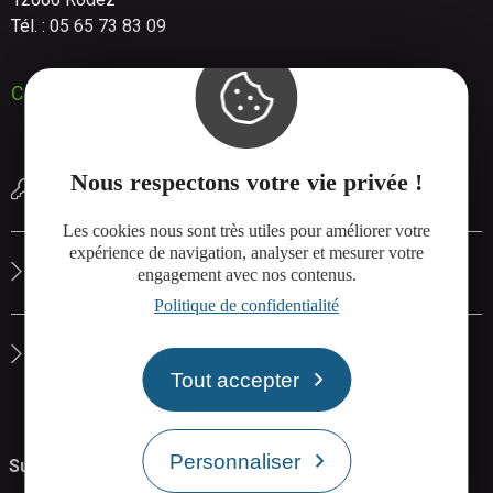
Tél. : 05 65 73 83 09
Contactez-nous
Nous respectons votre vie privée !
Réserver une salle de réunion
Les cookies nous sont très utiles pour améliorer votre
expérience de navigation, analyser et mesurer votre
Le site de Rodez Agglo
engagement avec nos contenus.
Politique de confidentialité
La carte interactive de Rodez Agglo
Tout accepter
Personnaliser
Suivez-nous