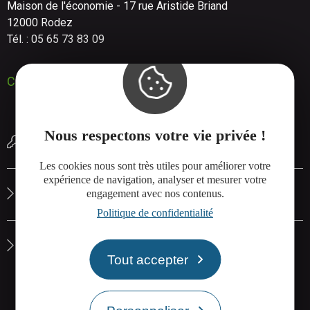
Maison de l'économie - 17 rue Aristide Briand
12000 Rodez
Tél. : 05 65 73 83 09
Contactez-nous
Nous respectons votre vie privée !
Réserver une salle de réunion
Les cookies nous sont très utiles pour améliorer votre
expérience de navigation, analyser et mesurer votre
Le site de Rodez Agglo
engagement avec nos contenus.
Politique de confidentialité
La carte interactive de Rodez Agglo
Tout accepter