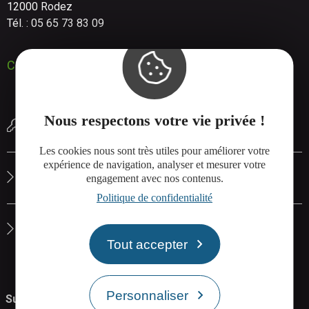
12000 Rodez
Tél. : 05 65 73 83 09
Contactez-nous
Nous respectons votre vie privée !
Réserver une salle de réunion
Les cookies nous sont très utiles pour améliorer votre
expérience de navigation, analyser et mesurer votre
Le site de Rodez Agglo
engagement avec nos contenus.
Politique de confidentialité
La carte interactive de Rodez Agglo
Tout accepter
Personnaliser
Suivez-nous