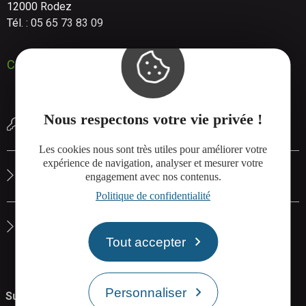
12000 Rodez
Tél. : 05 65 73 83 09
Contactez-nous
Nous respectons votre vie privée !
Réserver une salle de réunion
Les cookies nous sont très utiles pour améliorer votre
expérience de navigation, analyser et mesurer votre
Le site de Rodez Agglo
engagement avec nos contenus.
Politique de confidentialité
La carte interactive de Rodez Agglo
Tout accepter
Personnaliser
Suivez-nous