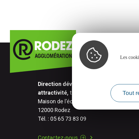
Les cooki
Direction développement économique,
attractivité,
transition numérique.
Tout r
Maison de l'économie - 17 rue Aristide Br
12000 Rodez
Tél. : 05 65 73 83 09
Contactez-nous