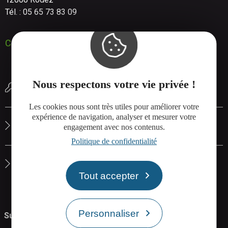
Tél. : 05 65 73 83 09
Contactez-nous
Nous respectons votre vie privée !
Réserver une salle de réunion
Les cookies nous sont très utiles pour améliorer votre
expérience de navigation, analyser et mesurer votre
Le site de Rodez Agglo
engagement avec nos contenus.
Politique de confidentialité
La carte interactive de Rodez Agglo
Tout accepter
Personnaliser
Suivez-nous