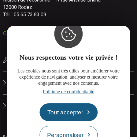
12000 Rodez
Tél. : 05 65 73 83 09
Contactez-nous
Nous respectons votre vie privée !
Réserver une salle de réunion
Les cookies nous sont très utiles pour améliorer votre
expérience de navigation, analyser et mesurer votre
Le site de Rodez Agglo
engagement avec nos contenus.
Politique de confidentialité
La carte interactive de Rodez Agglo
Tout accepter
Personnaliser
Suivez-nous