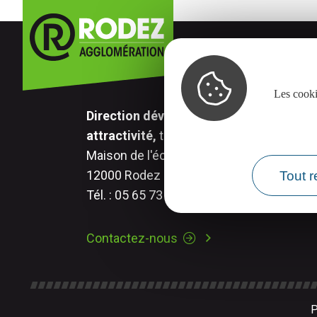
Les cooki
Direction développement économique,
attractivité,
transition numérique.
Maison de l'économie - 17 rue Aristide Br
12000 Rodez
Tout r
Tél. : 05 65 73 83 09
Contactez-nous
P