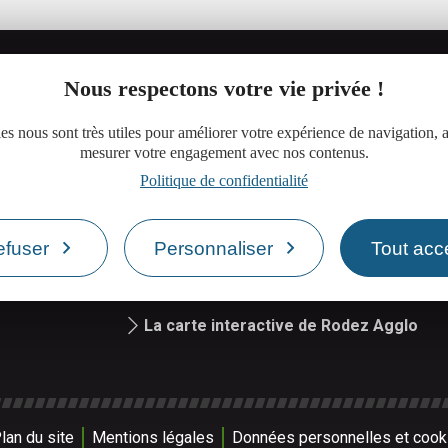
Nous respectons votre vie privée !
es nous sont très utiles pour améliorer votre expérience de navigation, a
mesurer votre engagement avec nos contenus.
Réserver une salle de réunion
Politique de confidentialité
iand
efuser
Personnaliser
Tout acc
Le site de Rodez Agglo
La carte interactive de Rodez Agglo
lan du site
Mentions légales
Données personnelles et cook