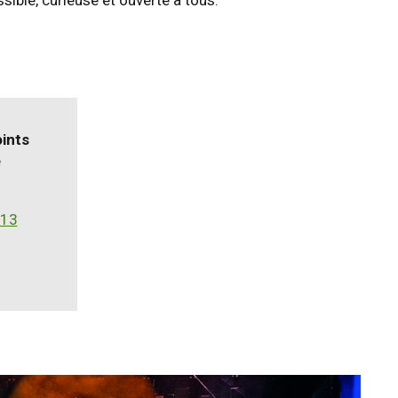
ints
e
 13