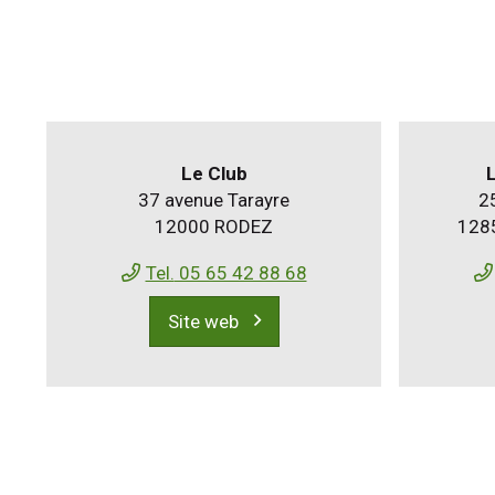
Le Club
L
37 avenue Tarayre
25
12000 RODEZ
128
Tel.
05 65 42 88 68
Site web