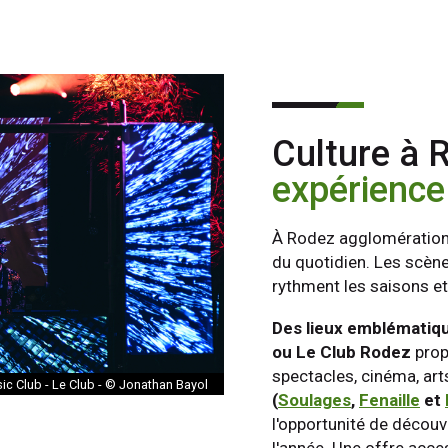
Culture à 
expérience
À Rodez agglomération, l
du quotidien. Les scènes
rythment les saisons et 
Des lieux emblématiqu
ou Le Club Rodez
prop
spectacles, cinéma, art
sic Club - Le Club - © Jonathan Bayol
(
Soulages
,
Fenaille
et
l'opportunité de découv
l'année. Une offre acces