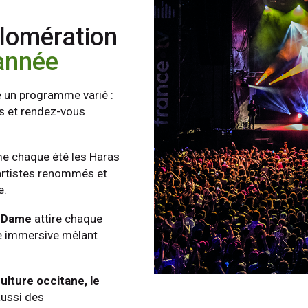
lomération
’année
e un programme varié :
ns et rendez-vous
e chaque été les Haras
 artistes renommés et
e.
e-Dame
attire chaque
ce immersive mêlant
ulture occitane, le
ussi des